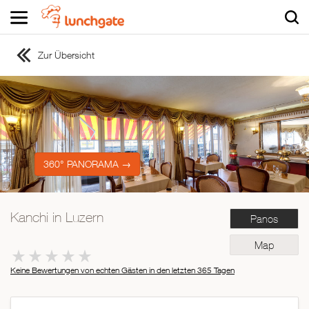
Zur Übersicht
ZUR STARTSEITE
ZUR RESTAURANTSUCHE
Asiatisch
Italienisch
Französisch
360° PANORAMA →
Traditionell
Vegetarisch
Kanchi in Luzern
Panos
Mexikanisch
Spanisch
Map
Keine Bewertungen von echten Gästen in den letzten 365 Tagen