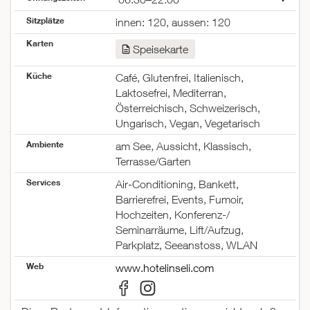
Montag
06:30–22:00
Sitzplätze
innen: 120, aussen: 120
Dienstag
06:30–22:00
Karten
Mittwoch
06:30–22:00
Speisekarte
Donnerstag
06:30–22:00
Freitag
06:30–22:00
Küche
Café, Glutenfrei, Italienisch,
Samstag
06:30–22:00
Laktosefrei, Mediterran,
Sonntag
06:30–22:00
Österreichisch, Schweizerisch,
Ungarisch, Vegan, Vegetarisch
Ambiente
am See, Aussicht, Klassisch,
Terrasse/Garten
Services
Air-Conditioning, Bankett,
Barrierefrei, Events, Fumoir,
Hochzeiten, Konferenz-/
Seminarräume, Lift/Aufzug,
Parkplatz, Seeanstoss, WLAN
Web
www.hotelinseli.com