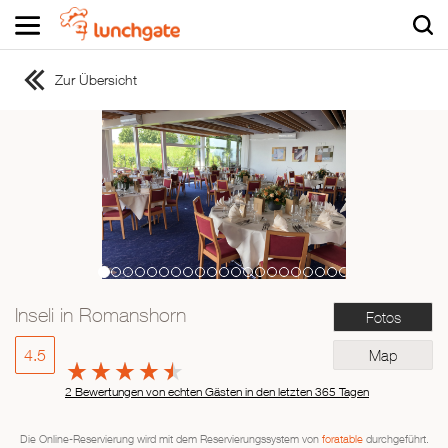
Zur Übersicht
ZUR STARTSEITE
ZUR RESTAURANTSUCHE
Asiatisch
Italienisch
Französisch
Traditionell
Vegetarisch
Inseli in Romanshorn
Fotos
Mexikanisch
Spanisch
4.5
Map
2 Bewertungen von echten Gästen in den letzten 365 Tagen
Die Online-Reservierung wird mit dem Reservierungssystem von
foratable
durchgeführt.