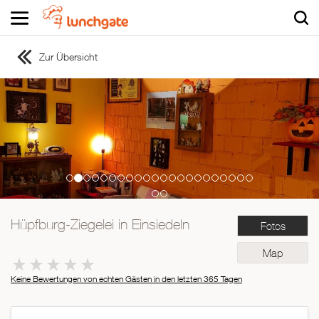
Zur Übersicht
ZUR STARTSEITE
ZUR RESTAURANTSUCHE
Asiatisch
Italienisch
Französisch
Traditionell
Vegetarisch
Hüpfburg-Ziegelei in Einsiedeln
Fotos
Mexikanisch
Spanisch
Map
Keine Bewertungen von echten Gästen in den letzten 365 Tagen