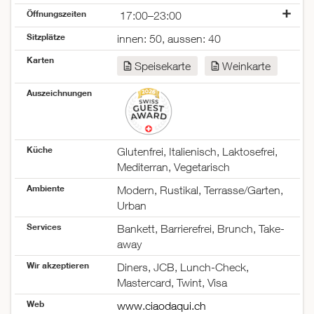
Öffnungszeiten
17:00–23:00
Montag
geschlossen
Sitzplätze
innen: 50, aussen: 40
Dienstag
geschlossen
Karten
Mittwoch
11:00–14:00
Speisekarte
Weinkarte
17:00–23:00
Donnerstag
11:00–14:00
Auszeichnungen
17:00–23:00
Freitag
11:00–14:00
17:00–23:00
Küche
Glutenfrei, Italienisch, Laktosefrei,
Samstag
17:00–23:00
Mediterran, Vegetarisch
Sonntag
geschlossen
Ambiente
Modern, Rustikal, Terrasse/Garten,
Urban
Services
Bankett, Barrierefrei, Brunch, Take-
away
Wir akzeptieren
Diners, JCB, Lunch-Check,
Mastercard, Twint, Visa
Web
www.ciaodaqui.ch