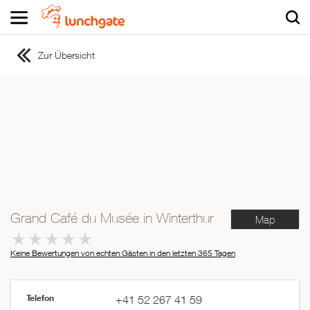
Zur Übersicht
ZUR STARTSEITE
ZUR RESTAURANTSUCHE
Asiatisch
Italienisch
Französisch
Traditionell
Vegetarisch
Grand Café du Musée in Winterthur
Map
Mexikanisch
Spanisch
Keine Bewertungen von echten Gästen in den letzten 365 Tagen
Telefon
+41 52 267 41 59