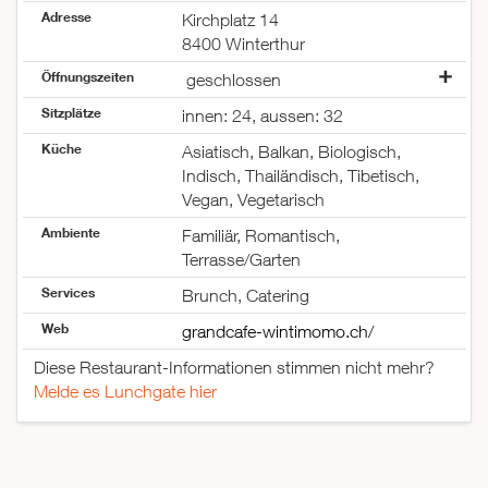
Adresse
Kirchplatz 14
8400 Winterthur
Öffnungszeiten
geschlossen
Montag
geschlossen
Sitzplätze
innen: 24, aussen: 32
Dienstag
10:00–17:00
Küche
Mittwoch
11:30–17:00
Asiatisch, Balkan, Biologisch,
Donnerstag
11:30–17:00
Indisch, Thailändisch, Tibetisch,
Freitag
10:00–17:00
Vegan, Vegetarisch
Samstag
11:30–17:00
Ambiente
Familiär, Romantisch,
Sonntag
11:30–17:00
Terrasse/Garten
Services
Brunch, Catering
Web
grandcafe-wintimomo.ch/
Diese Restaurant-Informationen stimmen nicht mehr?
Melde es Lunchgate hier