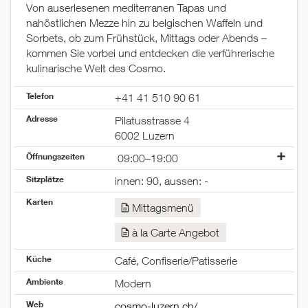
Von auserlesenen mediterranen Tapas und
nahöstlichen Mezze hin zu belgischen Waffeln und
Sorbets, ob zum Frühstück, Mittags oder Abends –
kommen Sie vorbei und entdecken die verführerische
kulinarische Welt des Cosmo.
Telefon
+41 41 510 90 61
Adresse
Pilatusstrasse 4
6002 Luzern
Öffnungszeiten
09:00–19:00
Montag
09:00–19:00
Sitzplätze
innen: 90, aussen: -
Dienstag
09:00–19:00
Karten
Mittwoch
09:00–19:00
Mittagsmenü
Donnerstag
09:00–19:00
à la Carte Angebot
Freitag
09:00–19:00
Samstag
09:00–17:00
Küche
Café, Confiserie/Patisserie
Sonntag
geschlossen
Ambiente
Modern
Web
cosmo-luzern.ch/