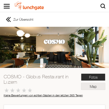
Zur Übersicht
ZUR STARTSEITE
ZUR RESTAURANTSUCHE
Asiatisch
Italienisch
Französisch
Traditionell
Vegetarisch
COSMO - Globus Restaurant in
Fotos
Mexikanisch
Luzern
Spanisch
Map
Keine Bewertungen von echten Gästen in den letzten 365 Tagen