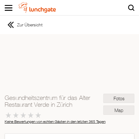
Zur Übersicht
ZUR STARTSEITE
ZUR RESTAURANTSUCHE
Asiatisch
Italienisch
Französisch
Traditionell
Vegetarisch
Gesundheitszentrum für das Alter
Fotos
Mexikanisch
Restaurant Verde in Zürich
Spanisch
Map
Keine Bewertungen von echten Gästen in den letzten 365 Tagen