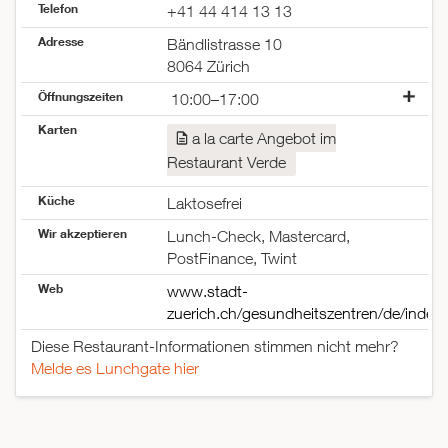
Telefon
+41 44 414 13 13
Adresse
Bändlistrasse 10
8064 Zürich
Öffnungszeiten
10:00–17:00
Montag
10:00–17:00
Karten
a la carte Angebot im
Dienstag
10:00–17:00
Restaurant Verde
Mittwoch
10:00–17:00
Donnerstag
10:00–17:00
Küche
Laktosefrei
Freitag
10:00–17:00
Samstag
10:00–17:00
Wir akzeptieren
Lunch-Check, Mastercard,
Sonntag
10:00–17:00
PostFinance, Twint
Web
www.stadt-
zuerich.ch/gesundheitszentren/de/index
Diese Restaurant-Informationen stimmen nicht mehr?
Melde es Lunchgate hier