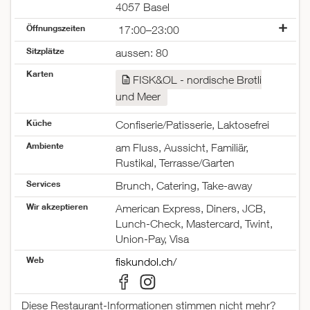
4057 Basel
Öffnungszeiten
17:00–23:00
Montag
geschlossen
Sitzplätze
aussen: 80
Dienstag
17:00–23:00
Karten
Mittwoch
17:00–23:00
FISK&ØL - nordische Brøtli
Donnerstag
17:00–23:00
und Meer
Freitag
17:00–23:00
Samstag
17:00–23:00
Küche
Confiserie/Patisserie, Laktosefrei
Sonntag
12:00–21:00
Ambiente
am Fluss, Aussicht, Familiär,
Rustikal, Terrasse/Garten
Services
Brunch, Catering, Take-away
Wir akzeptieren
American Express, Diners, JCB,
Lunch-Check, Mastercard, Twint,
Union-Pay, Visa
Web
fiskundol.ch/
Diese Restaurant-Informationen stimmen nicht mehr?