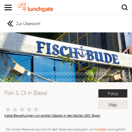
Zur Übersicht
ZUR STARTSEITE
ZUR RESTAURANTSUCHE
Asiatisch
Italienisch
Französisch
Traditionell
Vegetarisch
Fisk & Øl in Basel
Fotos
Mexikanisch
Spanisch
Map
Keine Bewertungen von echten Gästen in den letzten 365 Tagen
Die Online-Reservierung wird mit dem Reservierungssystem von
foratable
durchgeführt.