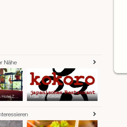
er Nähe
145m
G
h Langstrasse
113m
Kokoro
RESTAUR
nteressieren
Chur