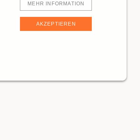
MEHR INFORMATION
AKZEPTIEREN
AUCHO
146m
now.restaurant (ex. coming soon)
ANTS
RESTAURANTS
Traditionelle Restaurants