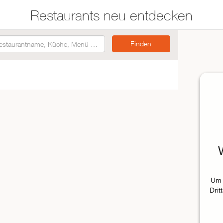
Restaurants neu entdecken
Restaurants auf der
Etwas für jeden
Karte suchen
Geschmack
Asiatisch
Italienisch
Französisch
Traditionell
Vegetarisch
Um 
Mexikanisch
Drit
Spanisch
ZUR RESTAURANTSUCHE