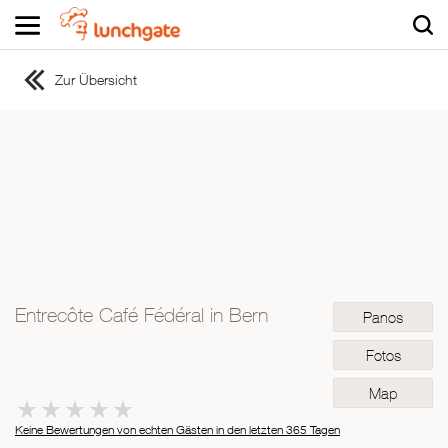
Zur Übersicht
ZUR STARTSEITE
ZUR RESTAURANTSUCHE
Asiatisch
Italienisch
Französisch
Traditionell
Vegetarisch
Entrecôte Café Fédéral in Bern
Panos
Mexikanisch
Spanisch
Fotos
Map
Keine Bewertungen von echten Gästen in den letzten 365 Tagen