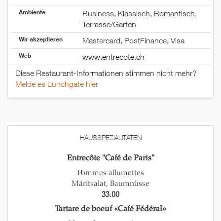
Samstag
06:30–00:30
Ambiente
Business, Klassisch, Romantisch,
Sonntag
09:00–23:30
Terrasse/Garten
Wir akzeptieren
Mastercard, PostFinance, Visa
Web
www.entrecote.ch
Diese Restaurant-Informationen stimmen nicht mehr?
Melde es Lunchgate hier
HAUSSPEZIALITÄTEN
Entrecôte "Café de Paris"
Pommes allumettes
Märitsalat, Baumnüsse
33.00
Tartare de boeuf «Café Fédéral»