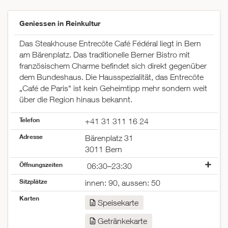
Geniessen in Reinkultur
Das Steakhouse Entrecôte Café Fédéral liegt in Bern
am Bärenplatz. Das traditionelle Berner Bistro mit
französischem Charme befindet sich direkt gegenüber
dem Bundeshaus. Die Hausspezialität, das Entrecôte
„Café de Paris" ist kein Geheimtipp mehr sondern weit
über die Region hinaus bekannt.
Telefon
+41 31 311 16 24
Adresse
Bärenplatz 31
3011 Bern
Öffnungszeiten
06:30–23:30
Montag
06:30–23:30
Sitzplätze
innen: 90, aussen: 50
Dienstag
06:30–23:30
Karten
Mittwoch
06:30–23:30
Speisekarte
Donnerstag
06:30–23:30
Getränkekarte
Freitag
06:30–00:30