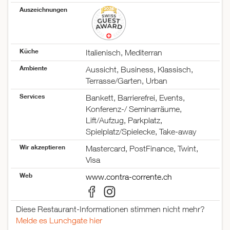
Mittwoch
08:30–23:00
Auszeichnungen
Donnerstag
08:30–23:00
Freitag
08:30–23:00
Samstag
16:00–23:30
Sonntag
geschlossen
Küche
Italienisch, Mediterran
Ambiente
Aussicht, Business, Klassisch,
Terrasse/Garten, Urban
Services
Bankett, Barrierefrei, Events,
Konferenz-/ Seminarräume,
Lift/Aufzug, Parkplatz,
Spielplatz/Spielecke, Take-away
Wir akzeptieren
Mastercard, PostFinance, Twint,
Visa
Web
www.contra-corrente.ch
Diese Restaurant-Informationen stimmen nicht mehr?
Melde es Lunchgate hier