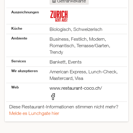
Getränkekarte
17:00–00:30
Mittwoch
11:30–14:00
Auszeichnungen
17:00–00:30
Donnerstag
11:30–14:00
Küche
Biologisch, Schweizerisch
17:00–00:30
Freitag
11:30–14:00
Ambiente
Business, Festlich, Modern,
17:00–00:30
Romantisch, Terrasse/Garten,
Samstag
17:30–00:30
Trendy
Sonntag
geschlossen
Services
Bankett, Events
Wir akzeptieren
American Express, Lunch-Check,
Mastercard, Visa
Web
www.restaurant-coco.ch/
Diese Restaurant-Informationen stimmen nicht mehr?
Melde es Lunchgate hier