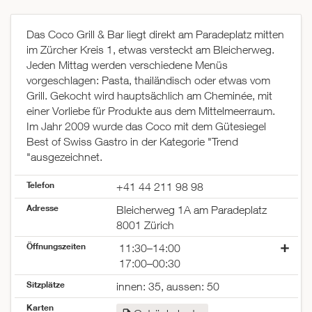
Das Coco Grill & Bar liegt direkt am Paradeplatz mitten
im Zürcher Kreis 1, etwas versteckt am Bleicherweg.
Jeden Mittag werden verschiedene Menüs
vorgeschlagen: Pasta, thailändisch oder etwas vom
Grill. Gekocht wird hauptsächlich am Cheminée, mit
einer Vorliebe für Produkte aus dem Mittelmeerraum.
Im Jahr 2009 wurde das Coco mit dem Gütesiegel
Best of Swiss Gastro in der Kategorie "Trend
"ausgezeichnet.
Telefon
+41 44 211 98 98
Adresse
Bleicherweg 1A am Paradeplatz
8001 Zürich
Öffnungszeiten
11:30–14:00
17:00–00:30
Montag
11:30–14:00
Sitzplätze
innen: 35, aussen: 50
17:00–00:30
Karten
Dienstag
11:30–14:00