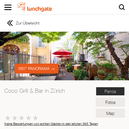
Zur Übersicht
ZUR STARTSEITE
ZUR RESTAURANTSUCHE
Asiatisch
Italienisch
Französisch
360° PANORAMA →
Traditionell
Vegetarisch
Coco Grill & Bar in Zürich
Panos
Mexikanisch
Spanisch
Fotos
Map
Keine Bewertungen von echten Gästen in den letzten 365 Tagen