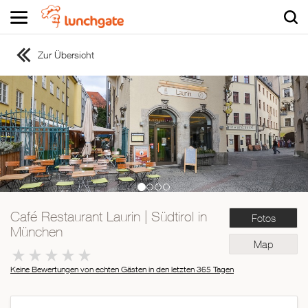
Zur Übersicht
ZUR STARTSEITE
ZUR RESTAURANTSUCHE
Asiatisch
Italienisch
Französisch
Traditionell
Vegetarisch
Café Restaurant Laurin | Südtirol in
Fotos
Mexikanisch
München
Spanisch
Map
Keine Bewertungen von echten Gästen in den letzten 365 Tagen