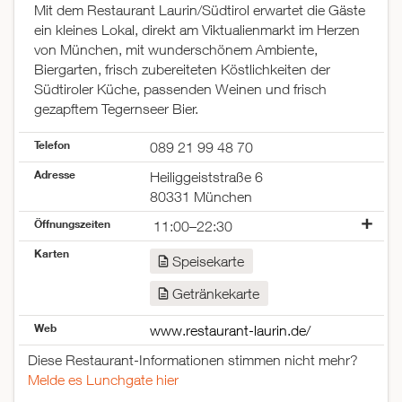
Mit dem Restaurant Laurin/Südtirol erwartet die Gäste
ein kleines Lokal, direkt am Viktualienmarkt im Herzen
von München, mit wunderschönem Ambiente,
Biergarten, frisch zubereiteten Köstlichkeiten der
Südtiroler Küche, passenden Weinen und frisch
gezapftem Tegernseer Bier.
Telefon
089 21 99 48 70
Adresse
Heiliggeiststraße 6
80331 München
Öffnungszeiten
11:00–22:30
Montag
11:00–22:30
Karten
Speisekarte
Dienstag
11:00–22:30
Mittwoch
11:00–22:30
Getränkekarte
Donnerstag
11:00–22:30
Freitag
11:00–22:30
Web
www.restaurant-laurin.de/
Samstag
11:00–22:30
Diese Restaurant-Informationen stimmen nicht mehr?
Sonntag
geschlossen
Melde es Lunchgate hier