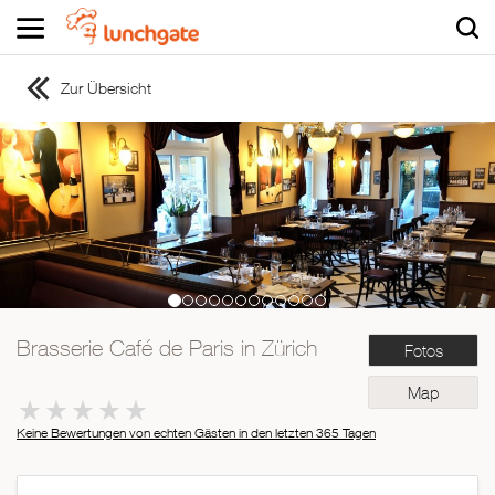
Zur Übersicht
ZUR STARTSEITE
ZUR RESTAURANTSUCHE
Asiatisch
Italienisch
Französisch
Traditionell
Vegetarisch
Brasserie Café de Paris in Zürich
Fotos
Mexikanisch
Spanisch
Map
Keine Bewertungen von echten Gästen in den letzten 365 Tagen