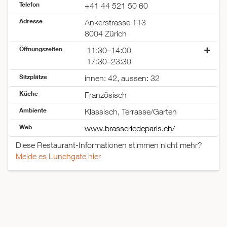
Telefon
+41 44 521 50 60
Adresse
Ankerstrasse 113
8004 Zürich
Öffnungszeiten
11:30–14:00
17:30–23:30
Montag
geschlossen
Sitzplätze
innen: 42, aussen: 32
Dienstag
11:30–14:30
Küche
17:30–23:30
Französisch
Mittwoch
11:30–14:30
Ambiente
Klassisch, Terrasse/Garten
17:30–23:30
Web
Donnerstag
11:30–14:30
www.brasseriedeparis.ch/
17:30–23:30
Diese Restaurant-Informationen stimmen nicht mehr?
Freitag
11:30–14:30
Melde es Lunchgate hier
17:30–23:30
Samstag
17:30–23:30
Sonntag
11:30–14:00
17:30–23:30