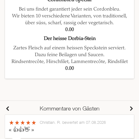
Bei uns findet garantiert jeder sein Cordonbleu.
Wir bieten 10 verschiedene Varianten, von traditionell,
über süss, scharf, rassig oder vegetarisch.
0.00
Der heisse Dorbia-Stein
Zartes Fleisch auf einem heissen Speckstein serviert.
Dazu feine Beilagen und Saucen.
Rindsentrecôte, Hirschfilet, Lammentrecôte, Rindsfilet
0.00
Kommentare von Gästen
Christian. R.
bewertet am 07.08.2026
« 👍👍👋 »