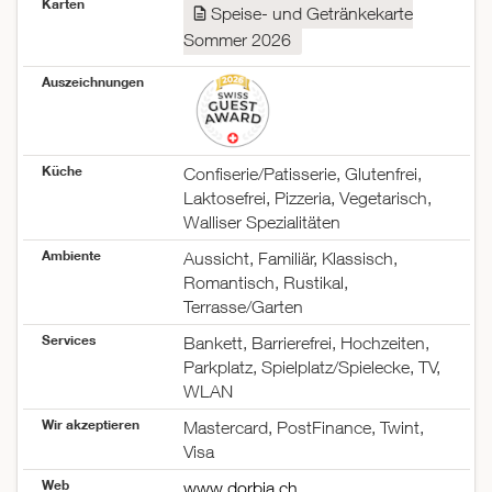
Karten
Mittwoch
09:00–19:00
Speise- und Getränkekarte
Donnerstag
09:00–19:00
Sommer 2026
Freitag
09:00–19:00
Samstag
09:00–19:00
Auszeichnungen
Sonntag
09:00–18:00
Küche
Confiserie/Patisserie, Glutenfrei,
Laktosefrei, Pizzeria, Vegetarisch,
Walliser Spezialitäten
Ambiente
Aussicht, Familiär, Klassisch,
Romantisch, Rustikal,
Terrasse/Garten
Services
Bankett, Barrierefrei, Hochzeiten,
Parkplatz, Spielplatz/Spielecke, TV,
WLAN
Wir akzeptieren
Mastercard, PostFinance, Twint,
Visa
Web
www.dorbia.ch