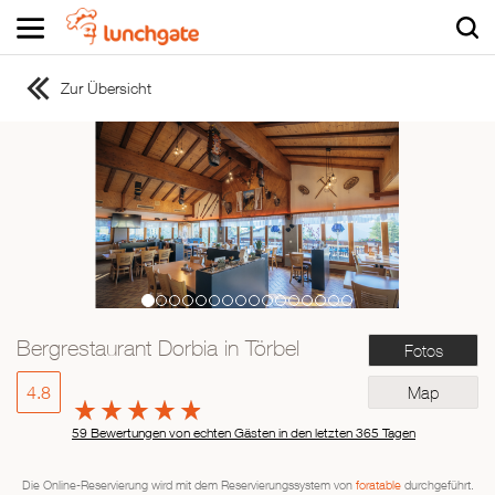
Zur Übersicht
ZUR STARTSEITE
ZUR RESTAURANTSUCHE
Asiatisch
Italienisch
Französisch
Traditionell
Vegetarisch
Bergrestaurant Dorbia in Törbel
Fotos
Mexikanisch
Spanisch
4.8
Map
59 Bewertungen von echten Gästen in den letzten 365 Tagen
Die Online-Reservierung wird mit dem Reservierungssystem von
foratable
durchgeführt.