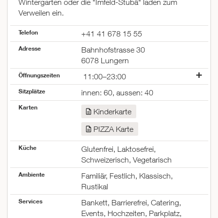
Wintergarten oder die "Imfeld-Stubä" laden zum
Verweilen ein.
Telefon
+41 41 678 15 55
Adresse
Bahnhofstrasse 30
6078 Lungern
Öffnungszeiten
11:00–23:00
Montag
geschlossen
Sitzplätze
innen: 60, aussen: 40
Dienstag
geschlossen
Karten
Mittwoch
11:00–23:00
Kinderkarte
Donnerstag
11:00–23:00
PIZZA Karte
Freitag
11:00–23:00
Samstag
11:00–23:00
Küche
Glutenfrei, Laktosefrei,
Sonntag
11:00–23:00
Schweizerisch, Vegetarisch
Ambiente
Familiär, Festlich, Klassisch,
Rustikal
Services
Bankett, Barrierefrei, Catering,
Events, Hochzeiten, Parkplatz,