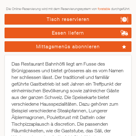
Die Online-Reservierung wird mit dem Reservierungssystem von
foratable
durchgeführt.
Tisch reservieren
Essen liefern
Mittagsmenüs abonnieren
Das Restaurant Bahnhöfli liegt am Fusse des
Brünigpasses und bietet grösseres als es vom Namen
her schliessen lässt. Der traditionell und familiär
geführte Gastbetrieb ist seit Jahren ein Treffpunkt der
einheimischen Bevölkerung sowie zahlreicher Gäste
aus der ganzen Schweiz. Die Speisekarte bietet
verschiedene Hausspezialitäten. Dazu gehören zum
Beispiel verschiedene Steakpfannen, Lungerer
Älplermagronen, Pouletbrust mit Datteln oder
Tischpizzaplausch à discretion. Die passenden
Räumlichkeiten, wie die Gaststube, das Säli, der