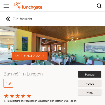
Zur Übersicht
ZUR STARTSEITE
ZUR RESTAURANTSUCHE
Asiatisch
Italienisch
Französisch
360° PANORAMA →
Traditionell
Vegetarisch
Bahnhöfli in Lungern
Panos
Mexikanisch
Spanisch
4.9
Fotos
Map
17 Bewertungen von echten Gästen in den letzten 365 Tagen