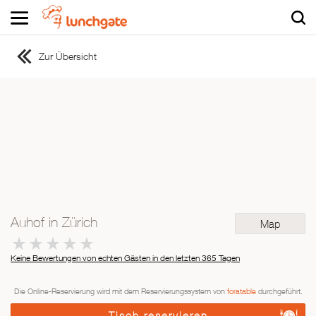
Zur Übersicht
ZUR STARTSEITE
ZUR RESTAURANTSUCHE
Asiatisch
Italienisch
Französisch
Traditionell
Vegetarisch
Auhof in Zürich
Map
Mexikanisch
Spanisch
Keine Bewertungen von echten Gästen in den letzten 365 Tagen
Die Online-Reservierung wird mit dem Reservierungssystem von
foratable
durchgeführt.
Tisch reservieren