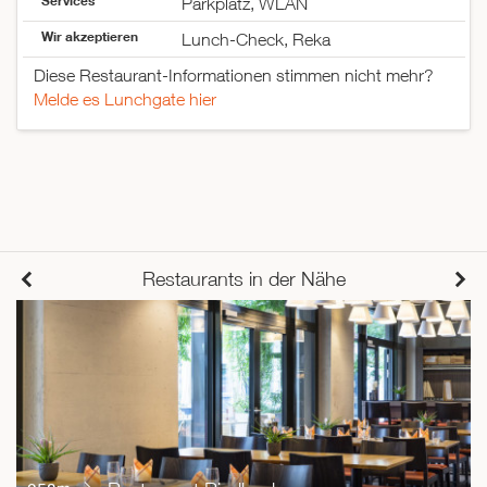
Services
Samstag
10:00–20:00
Parkplatz, WLAN
Sonntag
14:00–20:00
Wir akzeptieren
Lunch-Check, Reka
Diese Restaurant-Informationen stimmen nicht mehr?
Melde es Lunchgate hier
Restaurants in der Nähe