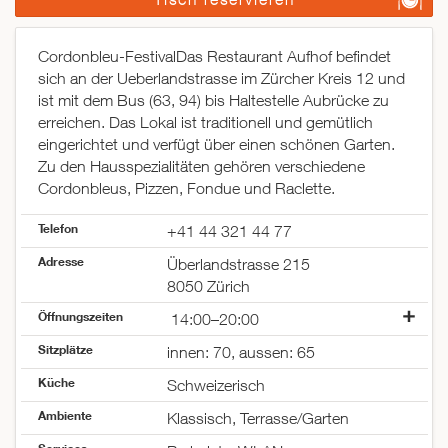
Cordonbleu-FestivalDas Restaurant Aufhof befindet
sich an der Ueberlandstrasse im Zürcher Kreis 12 und
ist mit dem Bus (63, 94) bis Haltestelle Aubrücke zu
erreichen. Das Lokal ist traditionell und gemütlich
eingerichtet und verfügt über einen schönen Garten.
Zu den Hausspezialitäten gehören verschiedene
Cordonbleus, Pizzen, Fondue und Raclette.
Telefon
+41 44 321 44 77
Adresse
Überlandstrasse 215
8050 Zürich
Öffnungszeiten
14:00–20:00
Montag
05:45–00:30
Sitzplätze
innen: 70, aussen: 65
Dienstag
05:45–00:30
Küche
Mittwoch
05:45–00:30
Schweizerisch
Donnerstag
05:45–00:30
Ambiente
Klassisch, Terrasse/Garten
Freitag
05:45–00:30