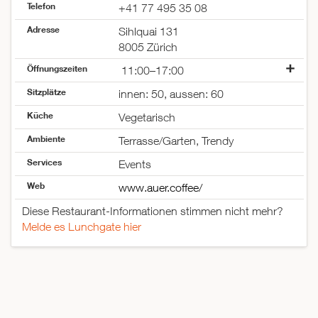
Telefon
+41 77 495 35 08
Adresse
Sihlquai 131
8005 Zürich
Öffnungszeiten
11:00–17:00
Montag
08:00–21:00
Sitzplätze
innen: 50, aussen: 60
Dienstag
08:00–21:00
Küche
Mittwoch
08:00–21:00
Vegetarisch
Donnerstag
08:00–22:00
Ambiente
Terrasse/Garten, Trendy
Freitag
08:00–22:00
Services
Samstag
10:00–17:00
Events
Sonntag
11:00–17:00
Web
www.auer.coffee/
Diese Restaurant-Informationen stimmen nicht mehr?
Melde es Lunchgate hier