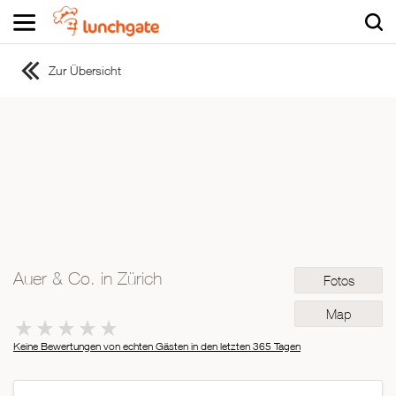
Zur Übersicht
ZUR STARTSEITE
ZUR RESTAURANTSUCHE
Asiatisch
Italienisch
Französisch
Traditionell
Vegetarisch
Auer & Co. in Zürich
Fotos
Mexikanisch
Spanisch
Map
Keine Bewertungen von echten Gästen in den letzten 365 Tagen