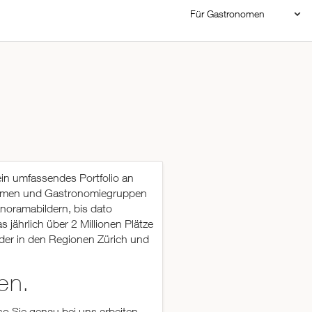
Für Gastronomen
Restaurant Login
Reservierungssystem
Restaurant hinzufügen
ein umfassendes Portfolio an
nomen und Gastronomiegruppen
noramabildern, bis dato
jährlich über 2 Millionen Plätze
 der in den Regionen Zürich und
en.
so Sie genau bei uns arbeiten