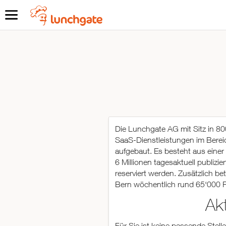
Die Lunchgate AG mit Sitz in 80
SaaS-Dienstleistungen im Bere
aufgebaut. Es besteht aus einer
6 Millionen tagesaktuell publizi
reserviert werden. Zusätzlich be
Bern wöchentlich rund 65‘000 R
Ak
ZUR STARTSEITE
Für Sie ist keine passende Stel