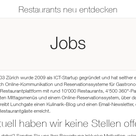
Restaurants neu entdecken
Restaurants auf der
Etwas für jeden
Jobs
Karte suchen
Geschmack
Asiatisch
Italienisch
03 Zürich wurde 2009 als ICT-Startup gegründet und hat seither 
ich Online-Kommunikation und Reservationssysteme für Gastro
Französisch
 Restaurantplattform mit rund 10'000 Restaurants, 4'500 360°-Pa
Traditionell
erten Mittagsmenüs und einem Online-Reservationssystem, über das 
Vegetarisch
treibt Lunchgate einen Kulinarik-Blog und einen Email-Newsletter,
estaurantgäste erreicht.
Mexikanisch
tuell haben wir keine Stellen off
Spanisch
ZUR RESTAURANTSUCHE
le dabei? Senden Sie uns Ihre Bewerbung inklusive Motivation, wie