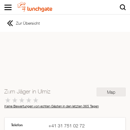
Zur Übersicht
ZUR STARTSEITE
ZUR RESTAURANTSUCHE
Asiatisch
Italienisch
Französisch
Traditionell
Vegetarisch
Zum Jäger in Ulmiz
Map
Mexikanisch
Spanisch
Keine Bewertungen von echten Gästen in den letzten 365 Tagen
Telefon
+41 31 751 02 72