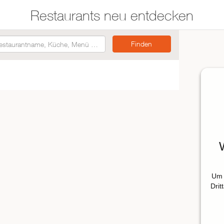
Restaurants neu entdecken
Restaurants auf der
Etwas für jeden
Karte suchen
Geschmack
Asiatisch
Italienisch
Französisch
Traditionell
Vegetarisch
Um 
Mexikanisch
Drit
Spanisch
ZUR RESTAURANTSUCHE