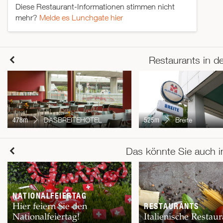
Diese Restaurant-Informationen stimmen nicht
mehr?
Melde es Lunchgate hier
Restaurants in d
478m
DASBREITEHOTEL
525m
Breite
Das könnte Sie auch i
NATIONALFEIERTAG
Hier feiern Sie den
RESTAURANTS
Nationalfeiertag!
Italienische Restaur