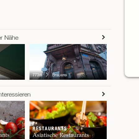
er Nähe
789m
Tra
773m
Brauerei
RESTAUR
nteressieren
Chur
RESTAURANTS
ants
Asiatische Restaurants