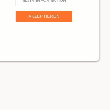
MEHR INFORMATION
AKZEPTIEREN
ttoria Ossobuco
791m
Cantina Don Camillo
ANTS
RESTAURANTS
Traditionelle Restaurants