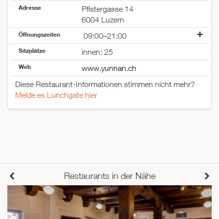
Adresse
Pfistergasse 14
6004 Luzern
Öffnungszeiten
09:00–21:00
Montag
09:00–18:30
Sitzplätze
innen: 25
Dienstag
09:00–18:30
Web
Mittwoch
09:00–18:30
www.yunnan.ch
Donnerstag
09:00–21:00
Diese Restaurant-Informationen stimmen nicht mehr?
Freitag
09:00–21:00
Melde es Lunchgate hier
Samstag
09:00–16:00
Sonntag
geschlossen
Restaurants in der Nähe