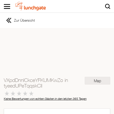
Zur Übersicht
ZUR STARTSEITE
ZUR RESTAURANTSUCHE
Asiatisch
Italienisch
Französisch
Traditionell
Vegetarisch
VXpdDnnlCkceYFKUMKwZo in
Map
Mexikanisch
tyeedUPeTqqskCIl
Spanisch
Keine Bewertungen von echten Gästen in den letzten 365 Tagen