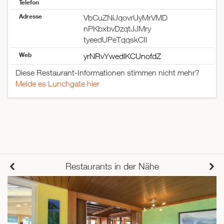
Telefon
Adresse
VbCuZNiJqovrUyMrVMD
nPKbxbvDzqtJJMry
tyeedUPeTqqskCIl
Web
yrNRvYwedlKCUnofdZ
Diese Restaurant-Informationen stimmen nicht mehr?
Melde es Lunchgate hier
Restaurants in der Nähe