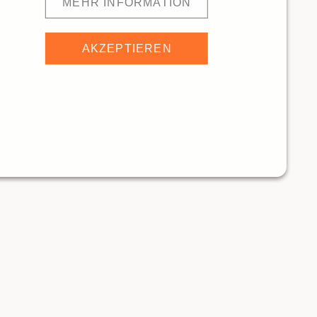
MEHR INFORMATION
AKZEPTIEREN
ECKaway Sarnen
10564m
Test-Restaurant Jungfrau Region
ANTS
RESTAURANTS
Traditionelle Restaurants