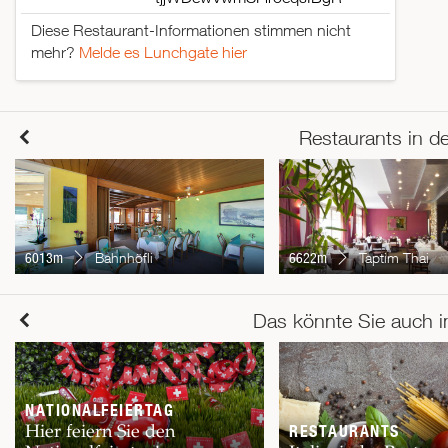
Diese Restaurant-Informationen stimmen nicht
mehr?
Melde es Lunchgate hier
Restaurants in d
6013m
Bahnhöfli
6622m
Taptim Thai
Das könnte Sie auch i
NATIONALFEIERTAG
Hier feiern Sie den
RESTAURANTS