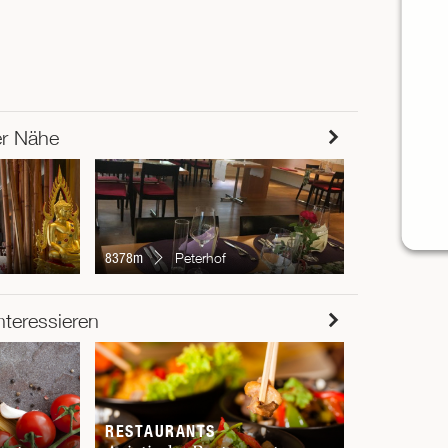
er Nähe
8750m
B
8378m
Peterhof
RESTAUR
nteressieren
Chur
RESTAURANTS