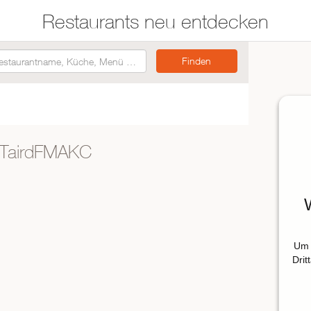
Restaurants neu entdecken
Restaurants auf der
Etwas für jeden
Karte suchen
Geschmack
TairdFMAKC
Asiatisch
Italienisch
Französisch
Traditionell
Vegetarisch
Um 
Mexikanisch
Drit
Spanisch
ZUR RESTAURANTSUCHE