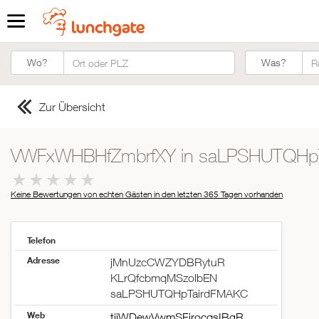
Was?
Wo?
Was?
Zur Übersicht
VWFxWHBHfZmbrfXY in saLPSHUTQHp
Keine Bewertungen von echten Gästen in den letzten 365 Tagen
vorhanden
Telefon
Adresse
jMnUzcCWZYDBRytuR
KLrQfcbmqMSzolbEN
saLPSHUTQHpTairdFMAKC
ZUR STARTSEITE
Web
tjjWDewVwmSFirocqsIBgR