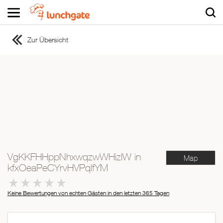
Zur Übersicht
ZUR STARTSEITE
ZUR RESTAURANTSUCHE
Asiatisch
Italienisch
Französisch
Traditionell
Vegetarisch
VgKKFHHppNhxwqzwWHizIW in
Map
Mexikanisch
kfxOeaPeCYrvHVPqlfYM
Spanisch
Keine Bewertungen von echten Gästen in den letzten 365 Tagen