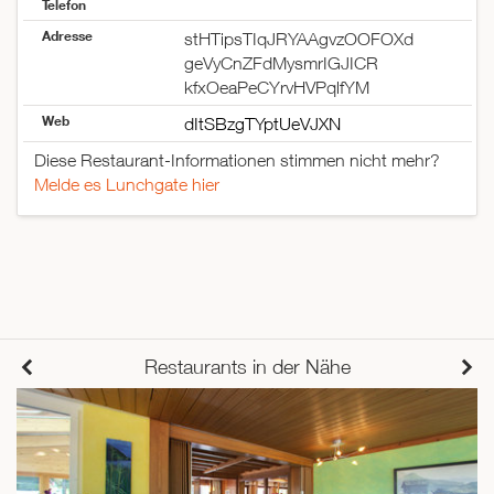
Telefon
Adresse
stHTipsTIqJRYAAgvzOOFOXd
geVyCnZFdMysmrIGJICR
kfxOeaPeCYrvHVPqlfYM
Web
dItSBzgTYptUeVJXN
Diese Restaurant-Informationen stimmen nicht mehr?
Melde es Lunchgate hier
Restaurants in der Nähe