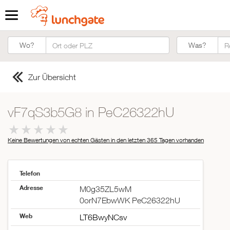
Was?
Wo?
Was?
Zur Übersicht
vF7qS3b5G8 in PeC26322hU
Keine Bewertungen von echten Gästen in den letzten 365 Tagen
vorhanden
Telefon
Adresse
M0g35ZL5wM
0orN7EbwWK PeC26322hU
Web
LT6BwyNCsv
ZUR STARTSEITE