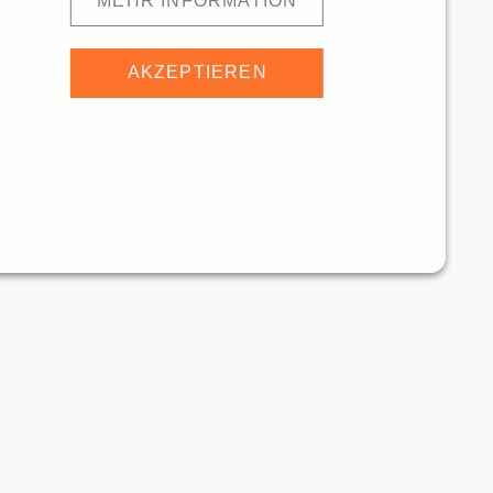
MEHR INFORMATION
AKZEPTIEREN
ECKaway Sarnen
10564m
Test-Restaurant Jungfrau Region
ANTS
RESTAURANTS
Traditionelle Restaurants