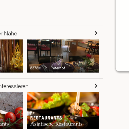
er Nähe
8750m
B
8378m
Peterhof
RESTAUR
nteressieren
Chur
RESTAURANTS
ants
Asiatische Restaurants