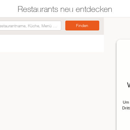
Restaurants neu entdecken
Restaurants auf der
Etwas für jeden
Karte suchen
Geschmack
Asiatisch
Italienisch
Französisch
Traditionell
Vegetarisch
Um 
Mexikanisch
Drit
Spanisch
ZUR RESTAURANTSUCHE