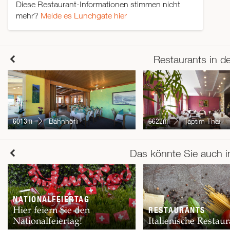
Diese Restaurant-Informationen stimmen nicht
mehr?
Melde es Lunchgate hier
Restaurants in d
6013m
Bahnhöfli
6622m
Taptim Thai
Das könnte Sie auch i
NATIONALFEIERTAG
Hier feiern Sie den
RESTAURANTS
Nationalfeiertag!
Italienische Restaur