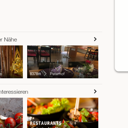
er Nähe
8750m
B
8378m
Peterhof
RESTAUR
nteressieren
Chur
RESTAURANTS