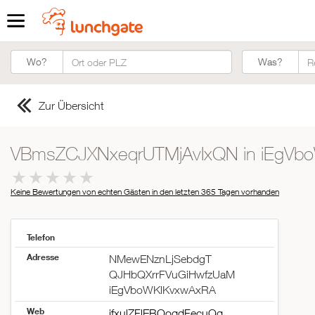
Was?
Wo?
Was?
Zur Übersicht
VBmsZCJXNxeqrUTMjAvIxQN in iEgVb
Keine Bewertungen von echten Gästen in den letzten 365 Tagen
vorhanden
Telefon
Adresse
NMewENznLjSebdgT
QJHbQXrrFVuGiHwfzUaM
iEgVboWKlKvxwAxRA
ZUR STARTSEITE
Web
jfxulZFlEBOoqdFecuQq