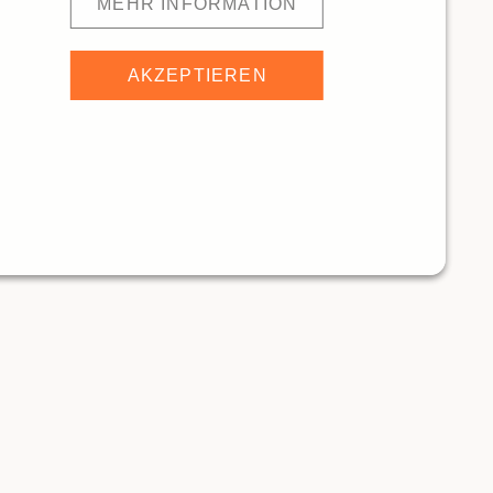
MEHR INFORMATION
AKZEPTIEREN
ECKaway Sarnen
10564m
Test-Restaurant Jungfrau Region
ANTS
RESTAURANTS
Traditionelle Restaurants