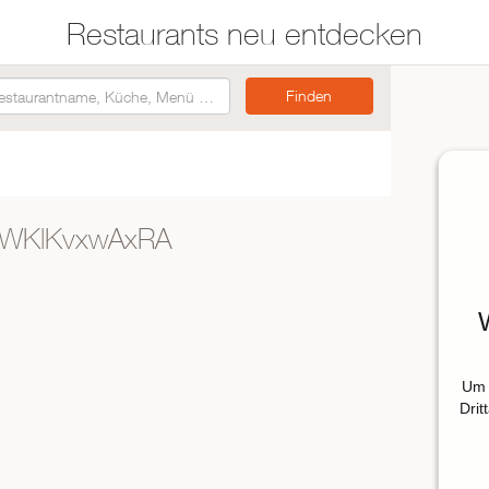
Restaurants neu entdecken
Restaurants auf der
Etwas für jeden
Karte suchen
Geschmack
oWKlKvxwAxRA
Asiatisch
Italienisch
Französisch
Traditionell
Vegetarisch
Um 
Mexikanisch
Drit
Spanisch
ZUR RESTAURANTSUCHE