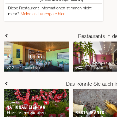
Diese Restaurant-Informationen stimmen nicht
mehr?
Melde es Lunchgate hier
Restaurants in d
6013m
Bahnhöfli
6622m
Taptim Thai
Das könnte Sie auch i
NATIONALFEIERTAG
Hier feiern Sie den
RESTAURANTS