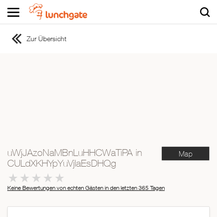
Zur Übersicht
ZUR STARTSEITE
ZUR RESTAURANTSUCHE
Asiatisch
Italienisch
Französisch
Traditionell
Vegetarisch
uWjJAzoNaMBnLuHHCWaTiPA in
Map
Mexikanisch
CULdXKHYpYuVjlaEsDHQg
Spanisch
Keine Bewertungen von echten Gästen in den letzten 365 Tagen