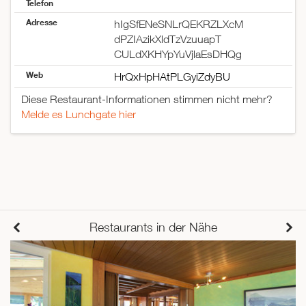
Telefon
Adresse
hIgSfENeSNLrQEKRZLXcM
dPZIAzikXldTzVzuuapT
CULdXKHYpYuVjlaEsDHQg
Web
HrQxHpHAtPLGyiZdyBU
Diese Restaurant-Informationen stimmen nicht mehr?
Melde es Lunchgate hier
Restaurants in der Nähe