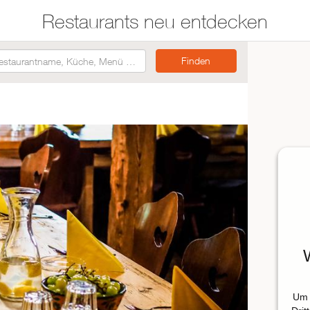
Restaurants neu entdecken
Restaurants auf der
Etwas für jeden
Karte suchen
Geschmack
Asiatisch
Italienisch
Französisch
Traditionell
Vegetarisch
Mexikanisch
Spanisch
Um 
ZUR RESTAURANTSUCHE