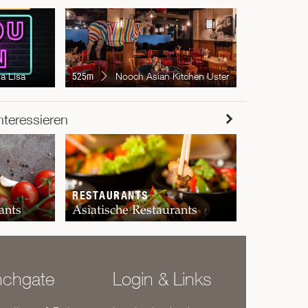
a Lisa
525m
Nooch Asian Kitchen Uster
RESTAUR
nteressieren
Chur
RESTAURANTS
ants
Asiatische Restaurants
nchgate
Login & Links