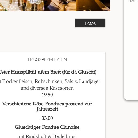
Drit
Fotos
HAUSSPEZIALITÄTEN
Uster Huusplättli ufem Brett (für dä Gluscht)
t Trockenfleisch, Rohschinken, Salsiz, Landjäger
und diversen Käsesorten
19.50
Verschiedene Käse-Fondues passend zur
Jahreszeit
33.00
Gluschtiges Fondue Chinoise
mit Rindshuft & Pouletbrust