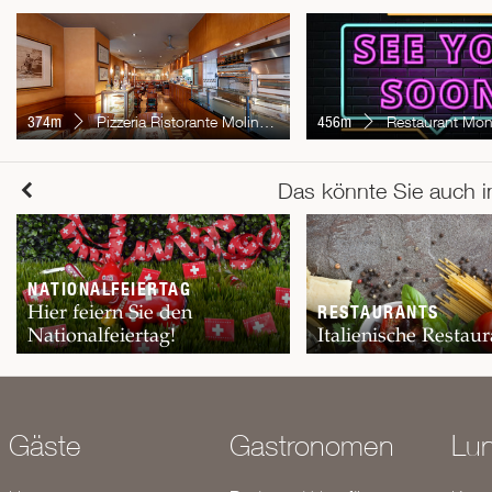
374m
Pizzeria Ristorante Molino Uster
456m
Restaurant Mon
Das könnte Sie auch i
NATIONALFEIERTAG
Hier feiern Sie den
RESTAURANTS
Nationalfeiertag!
Italienische Restaur
Gäste
Gastronomen
Lu