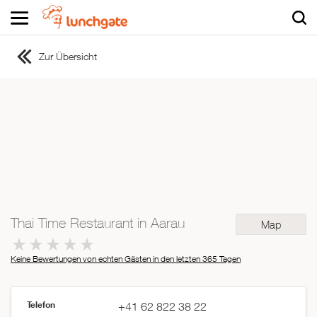
Zur Übersicht
ZUR STARTSEITE
ZUR RESTAURANTSUCHE
Asiatisch
Italienisch
Französisch
Traditionell
Vegetarisch
Thai Time Restaurant in Aarau
Map
Mexikanisch
Spanisch
Keine Bewertungen von echten Gästen in den letzten 365 Tagen
Telefon
+41 62 822 38 22