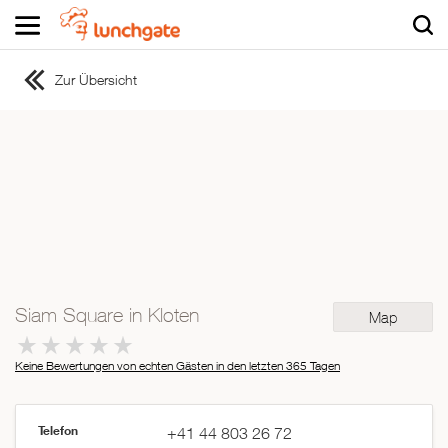
Zur Übersicht
ZUR STARTSEITE
ZUR RESTAURANTSUCHE
Asiatisch
Italienisch
Französisch
Traditionell
Vegetarisch
Siam Square in Kloten
Map
Mexikanisch
Spanisch
Keine Bewertungen von echten Gästen in den letzten 365 Tagen
Telefon
+41 44 803 26 72