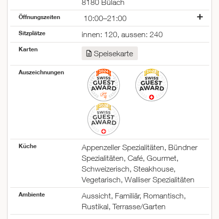
8180 Bülach
Öffnungszeiten
10:00–21:00
Montag
geschlossen
Sitzplätze
innen: 120, aussen: 240
Dienstag
geschlossen
Karten
Mittwoch
11:00–22:00
Speisekarte
Donnerstag
11:00–22:00
Freitag
11:00–22:00
Auszeichnungen
Samstag
11:00–22:00
Sonntag
10:00–21:00
Küche
Appenzeller Spezialitäten, Bündner
Spezialitäten, Café, Gourmet,
Schweizerisch, Steakhouse,
Vegetarisch, Walliser Spezialitäten
Ambiente
Aussicht, Familiär, Romantisch,
Rustikal, Terrasse/Garten