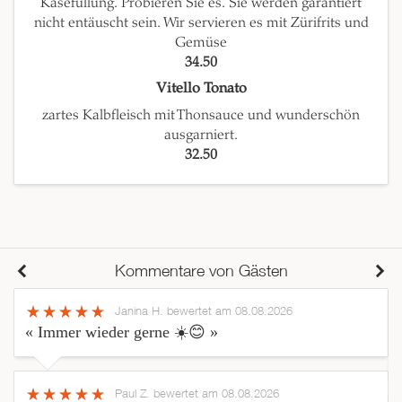
Käsefüllung. Probieren Sie es. Sie werden garantiert
nicht entäuscht sein. Wir servieren es mit Zürifrits und
Gemüse
34.50
Vitello Tonato
zartes Kalbfleisch mit Thonsauce und wunderschön
ausgarniert.
32.50
Kommentare von Gästen
Janina H.
bewertet am 08.08.2026
« Immer wieder gerne ☀️😊 »
Paul Z.
bewertet am 08.08.2026