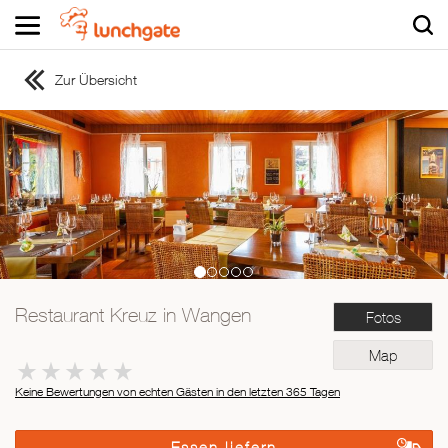
Zur Übersicht
ZUR STARTSEITE
ZUR RESTAURANTSUCHE
Asiatisch
Italienisch
Französisch
Traditionell
Vegetarisch
Restaurant Kreuz in Wangen
Fotos
Mexikanisch
Spanisch
Map
Keine Bewertungen von echten Gästen in den letzten 365 Tagen
Essen liefern