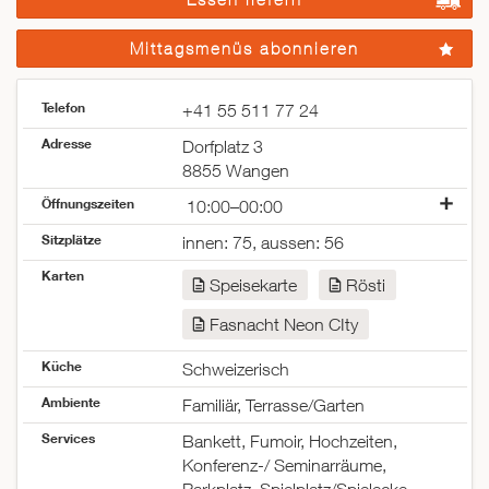
Mittagsmenüs abonnieren
Telefon
+41 55 511 77 24
Adresse
Dorfplatz 3
8855 Wangen
Öffnungszeiten
10:00–00:00
Montag
geschlossen
Sitzplätze
innen: 75, aussen: 56
Dienstag
geschlossen
Karten
Mittwoch
10:00–00:00
Speisekarte
Rösti
Donnerstag
10:00–00:00
Fasnacht Neon CIty
Freitag
10:00–00:00
Samstag
10:00–00:00
Küche
Schweizerisch
Sonntag
10:00–00:00
Ambiente
Familiär, Terrasse/Garten
Services
Bankett, Fumoir, Hochzeiten,
Konferenz-/ Seminarräume,