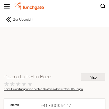
Zur Übersicht
ZUR STARTSEITE
ZUR RESTAURANTSUCHE
Asiatisch
Italienisch
Französisch
Traditionell
Vegetarisch
Pizzeria La Perl in Basel
Map
Mexikanisch
Spanisch
Keine Bewertungen von echten Gästen in den letzten 365 Tagen
Telefon
+41 76 310 94 17