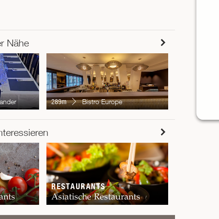
er Nähe
335m
Rhe
ander
289m
Bistro Europe
RESTAUR
nteressieren
Chur
RESTAURANTS
ants
Asiatische Restaurants