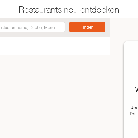
Restaurants neu entdecken
Restaurants auf der
Etwas für jeden
Karte suchen
Geschmack
Asiatisch
Italienisch
Französisch
Traditionell
Vegetarisch
Um 
Mexikanisch
Drit
Spanisch
ZUR RESTAURANTSUCHE