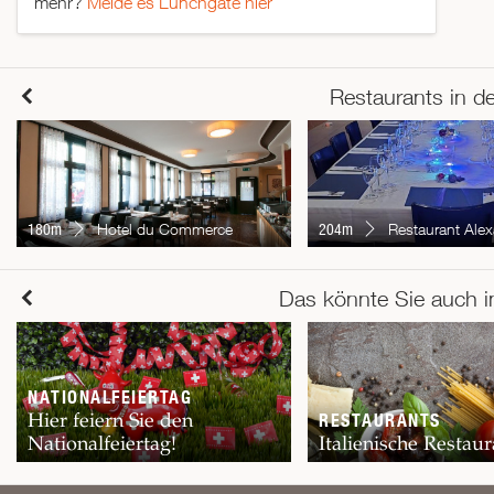
mehr?
Melde es Lunchgate hier
Restaurants in d
180m
Hotel du Commerce
204m
Restaurant Alex
Das könnte Sie auch i
NATIONALFEIERTAG
Hier feiern Sie den
RESTAURANTS
Nationalfeiertag!
Italienische Restaur