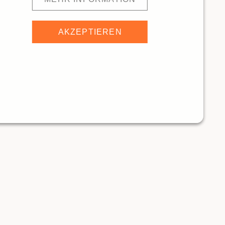
AKZEPTIEREN
infelderhof
352m
Heritage Restaurant
ANTS
RESTAURANTS
Traditionelle Restaurants