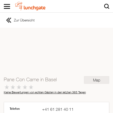
Zur Übersicht
ZUR STARTSEITE
ZUR RESTAURANTSUCHE
Asiatisch
Italienisch
Französisch
Traditionell
Vegetarisch
Pane Con Carne in Basel
Map
Mexikanisch
Spanisch
Keine Bewertungen von echten Gästen in den letzten 365 Tagen
Telefon
+41 61 281 40 11