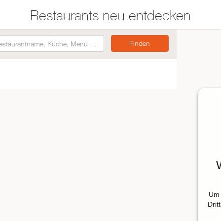
Restaurants neu entdecken
Restaurants auf der
Etwas für jeden
Karte suchen
Geschmack
Asiatisch
Italienisch
Französisch
Traditionell
Vegetarisch
Mexikanisch
Um 
Spanisch
Drit
ZUR RESTAURANTSUCHE