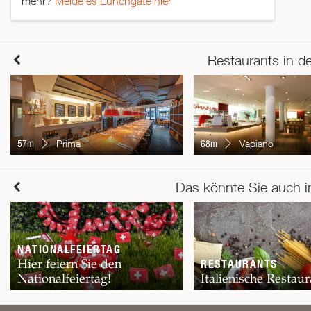
mehr?
Melde es Lunchgate hier
Restaurants in d
57m
Prima
68m
Vapiano
Das könnte Sie auch i
NATIONALFEIERTAG
Hier feiern Sie den
RESTAURANTS
Nationalfeiertag!
Italienische Restaur