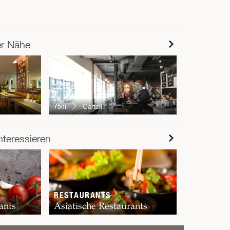
er Nähe
79m
Negishi
75m
Cartell
RESTAUR
nteressieren
Chur
RESTAURANTS
ants
Asiatische Restaurants