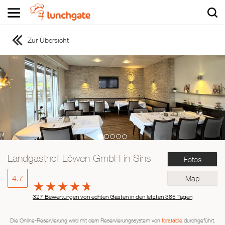
Zur Übersicht
ZUR STARTSEITE
ZUR RESTAURANTSUCHE
Asiatisch
Italienisch
Französisch
Traditionell
Vegetarisch
Landgasthof Löwen GmbH in Sins
Fotos
Mexikanisch
Spanisch
4.7
Map
327 Bewertungen von echten Gästen in den letzten 365 Tagen
Die Online-Reservierung wird mit dem Reservierungssystem von
foratable
durchgeführt.