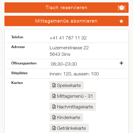
Tisch reservieren
Mittagsmenüs abonnieren
Telefon
+41 41 787 11 32
Adresse
Luzernerstrasse 22
5643 Sins
Öffnungszeiten
06:30–23:30
Montag
06:30–23:30
Sitzplätze
innen: 120, aussen: 100
Dienstag
06:30–23:30
Karten
Mittwoch
06:30–14:00
Speisekarte
Donnerstag
06:30–23:30
Mittagsmenü - 31
Freitag
06:30–23:30
Samstag
07:00–23:30
Nachmittagskarte
Sonntag
07:00–16:00
Kinderkarte
Getränkekarte