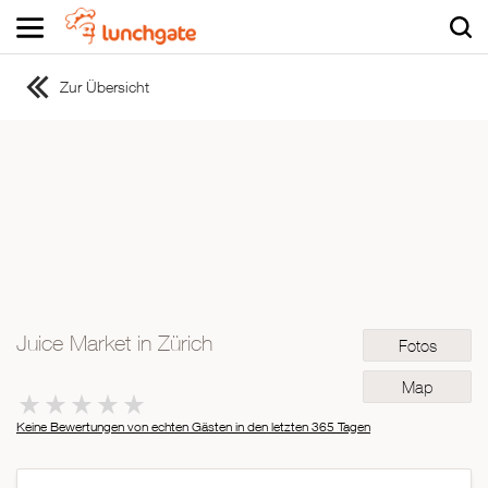
Zur Übersicht
ZUR STARTSEITE
ZUR RESTAURANTSUCHE
Asiatisch
Italienisch
Französisch
Traditionell
Vegetarisch
Juice Market in Zürich
Fotos
Mexikanisch
Spanisch
Map
Keine Bewertungen von echten Gästen in den letzten 365 Tagen