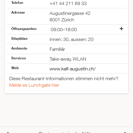
Telefon
+41 44 211 69 33
Adresse
Augustinergasse 42
8001 Zürich
Öffnungszeiten
09:00–18:00
Montag
09:00–18:00
Sitzplätze
innen: 30, aussen: 20
Dienstag
09:00–18:00
Ambiente
Mittwoch
09:00–18:00
Familiär
Donnerstag
09:00–18:00
Services
Take-away, WLAN
Freitag
09:00–18:00
Web
Samstag
09:00–18:00
www.kafi-augustin.ch/
Sonntag
geschlossen
Diese Restaurant-Informationen stimmen nicht mehr?
Melde es Lunchgate hier