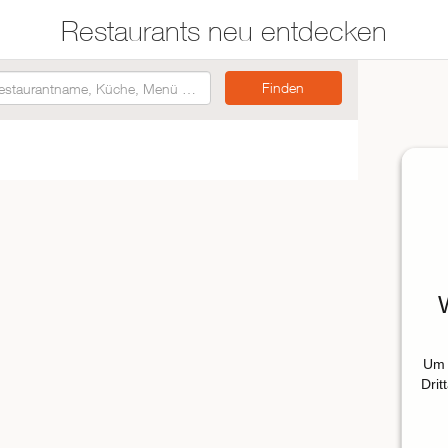
Restaurants neu entdecken
Restaurants auf der
Etwas für jeden
Karte suchen
Geschmack
Asiatisch
Italienisch
Französisch
Traditionell
Vegetarisch
Um 
Mexikanisch
Drit
Spanisch
ZUR RESTAURANTSUCHE