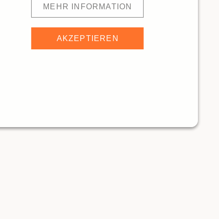
MEHR INFORMATION
AKZEPTIEREN
gghölzli
5276m
Museumscafé Zentrum Paul Klee
ANTS
RESTAURANTS
Traditionelle Restaurants