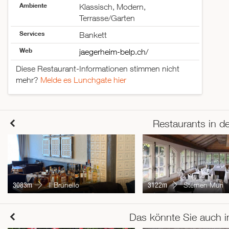
Ambiente
Klassisch, Modern,
Terrasse/Garten
Services
Bankett
Web
jaegerheim-belp.ch/
Diese Restaurant-Informationen stimmen nicht
mehr?
Melde es Lunchgate hier
Restaurants in d
3083m
Il Brunello
3122m
Sternen Muri
Das könnte Sie auch i