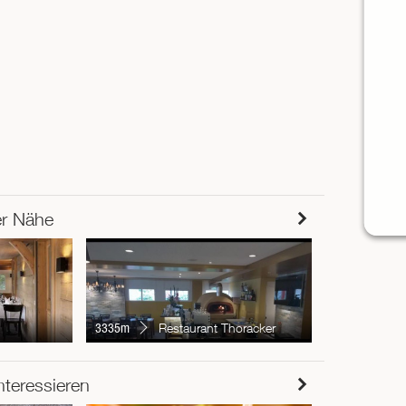
er Nähe
4211m
E
3335m
Restaurant Thoracker
RESTAUR
nteressieren
Chur