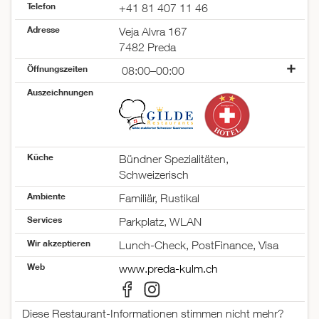
Telefon
+41 81 407 11 46
Adresse
Veja Alvra 167
7482 Preda
Öffnungszeiten
08:00–00:00
Montag
08:00–00:00
Auszeichnungen
Dienstag
08:00–00:00
Mittwoch
08:00–00:00
Donnerstag
08:00–00:00
Freitag
08:00–00:00
Küche
Bündner Spezialitäten,
Samstag
08:00–00:00
Schweizerisch
Sonntag
08:00–00:00
Ambiente
Familiär, Rustikal
Services
Parkplatz, WLAN
Wir akzeptieren
Lunch-Check, PostFinance, Visa
Web
www.preda-kulm.ch
Diese Restaurant-Informationen stimmen nicht mehr?