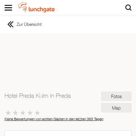
Zur Übersicht
ZUR STARTSEITE
ZUR RESTAURANTSUCHE
Asiatisch
Italienisch
Französisch
Traditionell
Vegetarisch
Hotel Preda Kulm in Preda
Fotos
Mexikanisch
Spanisch
Map
Keine Bewertungen von echten Gästen in den letzten 365 Tagen