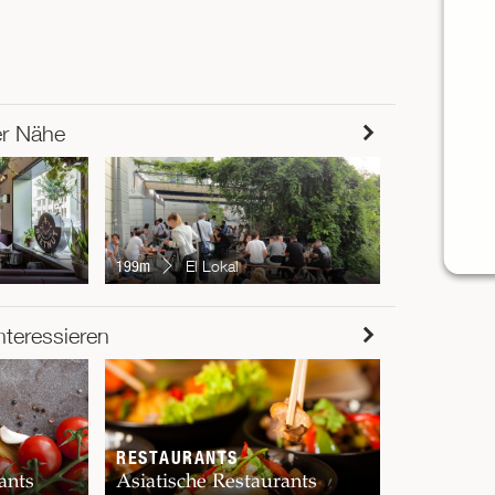
er Nähe
205m
Rii
199m
El Lokal
RESTAUR
nteressieren
Chur
RESTAURANTS
ants
Asiatische Restaurants