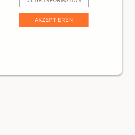
MEHR INFORMATION
AKZEPTIEREN
thalle
206m
Reithalle
ANTS
RESTAURANTS
Traditionelle Restaurants