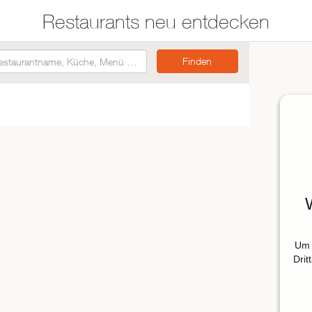
Restaurants neu entdecken
Restaurants auf der
Etwas für jeden
Karte suchen
Geschmack
Asiatisch
Italienisch
Französisch
Traditionell
Vegetarisch
Um 
Mexikanisch
Drit
Spanisch
ZUR RESTAURANTSUCHE