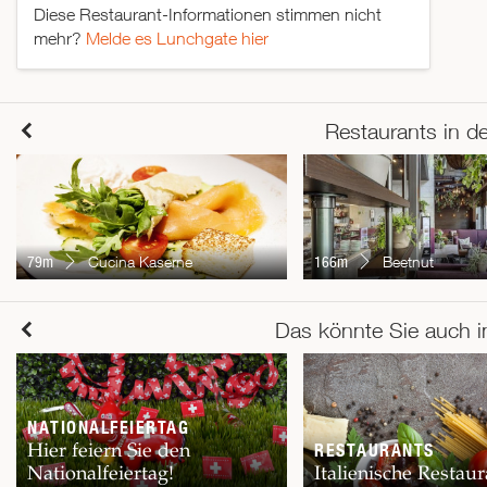
Diese Restaurant-Informationen stimmen nicht
mehr?
Melde es Lunchgate hier
Restaurants in d
79m
Cucina Kaserne
166m
Beetnut
Das könnte Sie auch i
NATIONALFEIERTAG
Hier feiern Sie den
RESTAURANTS
Nationalfeiertag!
Italienische Restaur