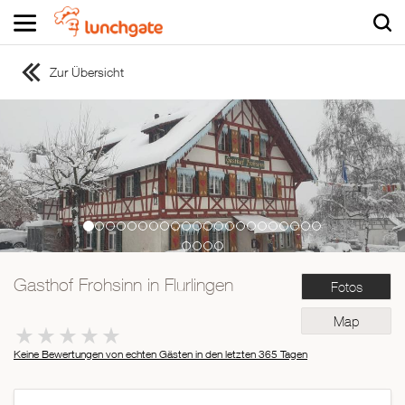
Zur Übersicht
ZUR STARTSEITE
ZUR RESTAURANTSUCHE
Asiatisch
Italienisch
Französisch
Traditionell
Vegetarisch
Gasthof Frohsinn in Flurlingen
Fotos
Mexikanisch
Spanisch
Map
Keine Bewertungen von echten Gästen in den letzten 365 Tagen