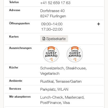
Telefon
+41 52 659 17 63
Adresse
Dorfstrasse 40
8247 Flurlingen
Öffnungszeiten
09:00–14:00
17:30–22:00
Montag
09:00–14:00
Karten
Speisekarte
17:30–22:00
Dienstag
09:00–14:00
Auszeichnungen
17:30–22:00
Mittwoch
09:00–14:00
17:30–22:00
Donnerstag
09:00–14:00
Küche
Schweizerisch, Steakhouse,
17:30–22:00
Vegetarisch
Freitag
09:00–14:00
Ambiente
Rustikal, Terrasse/Garten
17:30–22:00
Samstag
17:00–22:00
Services
Parkplatz, WLAN
Sonntag
geschlossen
Wir akzeptieren
Lunch-Check, Mastercard,
PostFinance, Visa