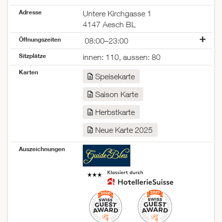
Adresse
Untere Kirchgasse 1
4147 Aesch BL
Öffnungszeiten
08:00–23:00
Montag
geschlossen
Sitzplätze
innen: 110, aussen: 80
Dienstag
06:30–23:00
Karten
Mittwoch
06:30–23:00
Speisekarte
Donnerstag
06:30–23:00
Saison Karte
Freitag
06:30–23:00
Samstag
08:00–23:00
Herbstkarte
Sonntag
geschlossen
Neue Karte 2025
Auszeichnungen