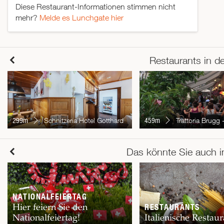
Diese Restaurant-Informationen stimmen nicht
mehr?
Melde es Lunchgate hier
Restaurants in d
299m
Schnitzeria Hotel Gotthard
459m
Trattoria Brugg - 
Das könnte Sie auch i
NATIONALFEIERTAG
Hier feiern Sie den
RESTAURANTS
Nationalfeiertag!
Italienische Restaur