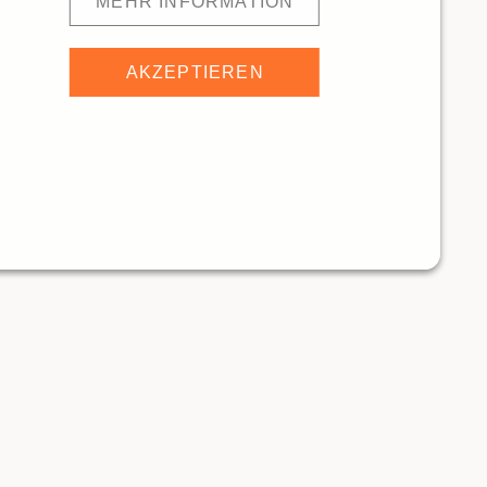
MEHR INFORMATION
AKZEPTIEREN
 Fridolin - el Arte de la Vida
594m
Trattoria Casino
ANTS
RESTAURANTS
Traditionelle Restaurants