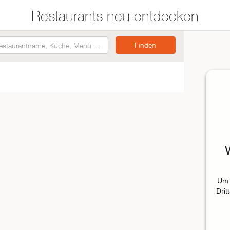
Restaurants neu entdecken
Restaurants auf der
Etwas für jeden
Karte suchen
Geschmack
Asiatisch
Italienisch
Französisch
Traditionell
Vegetarisch
Um 
Mexikanisch
Drit
Spanisch
ZUR RESTAURANTSUCHE