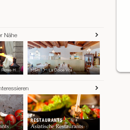
er Nähe
518m
Café
Rotes Haus
516m
La Dolce Vita
RESTAUR
nteressieren
Chur
RESTAURANTS
ants
Asiatische Restaurants