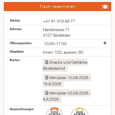
Tisch reservieren
Telefon
+41 61 319 88 77
Adresse
Hardstrasse 71
4127 Birsfelden
Öffnungszeiten
10:00–17:30
Montag
08:30–17:30
Sitzplätze
innen: 120, aussen: 80
Dienstag
08:30–17:30
Karten
Mittwoch
08:30–17:30
Snacks und Getränke
Donnerstag
08:30–17:30
Birsfelderhof
Freitag
08:30–17:30
Samstag
10:00–17:30
Menüplan 10.08.2026 -
Sonntag
10:00–17:30
16.8.2026
Menüplan 03.08.2026 -
9.8.2026
Auszeichnungen