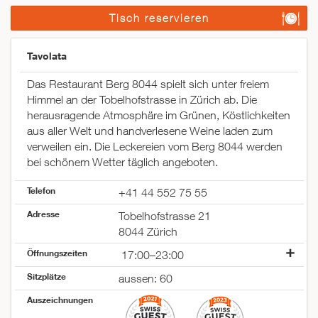
Tisch reservieren
Tavolata
Das Restaurant Berg 8044 spielt sich unter freiem
Himmel an der Tobelhofstrasse in Zürich ab. Die
herausragende Atmosphäre im Grünen, Köstlichkeiten
aus aller Welt und handverlesene Weine laden zum
verweilen ein. Die Leckereien vom Berg 8044 werden
bei schönem Wetter täglich angeboten.
Telefon
+41 44 552 75 55
Adresse
Tobelhofstrasse 21
8044 Zürich
Öffnungszeiten
17:00–23:00
Montag
17:00–23:00
Sitzplätze
aussen: 60
Dienstag
17:00–23:00
Auszeichnungen
Mittwoch
17:00–23:00
Donnerstag
17:00–23:00